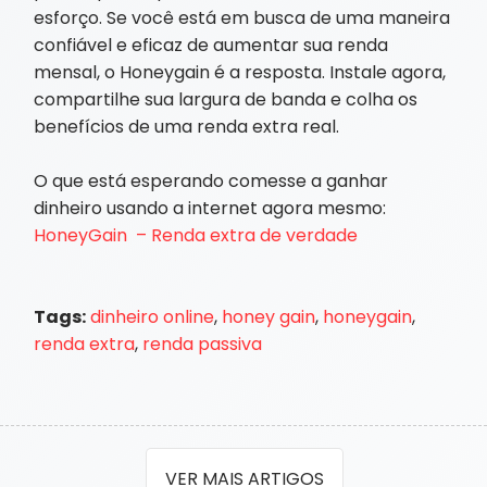
esforço. Se você está em busca de uma maneira
confiável e eficaz de aumentar sua renda
mensal, o Honeygain é a resposta. Instale agora,
compartilhe sua largura de banda e colha os
benefícios de uma renda extra real.
O que está esperando comesse a ganhar
dinheiro usando a internet agora mesmo:
HoneyGain – Renda extra de verdade
Tags:
dinheiro online
,
honey gain
,
honeygain
,
renda extra
,
renda passiva
VER MAIS ARTIGOS