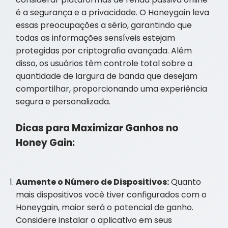
é a segurança e a privacidade. O Honeygain leva
essas preocupações a sério, garantindo que
todas as informações sensíveis estejam
protegidas por criptografia avançada. Além
disso, os usuários têm controle total sobre a
quantidade de largura de banda que desejam
compartilhar, proporcionando uma experiência
segura e personalizada.
Dicas para Maximizar Ganhos no
Honey Gain:
Aumente o Número de Dispositivos:
Quanto
mais dispositivos você tiver configurados com o
Honeygain, maior será o potencial de ganho.
Considere instalar o aplicativo em seus