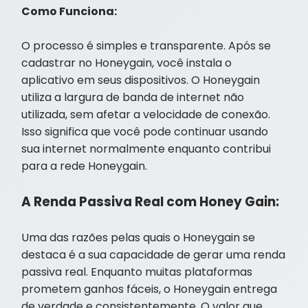
Como Funciona:
O processo é simples e transparente. Após se
cadastrar no Honeygain, você instala o
aplicativo em seus dispositivos. O Honeygain
utiliza a largura de banda de internet não
utilizada, sem afetar a velocidade de conexão.
Isso significa que você pode continuar usando
sua internet normalmente enquanto contribui
para a rede Honeygain.
A Renda Passiva Real com Honey Gain:
Uma das razões pelas quais o Honeygain se
destaca é a sua capacidade de gerar uma renda
passiva real. Enquanto muitas plataformas
prometem ganhos fáceis, o Honeygain entrega
de verdade e consistentemente. O valor que