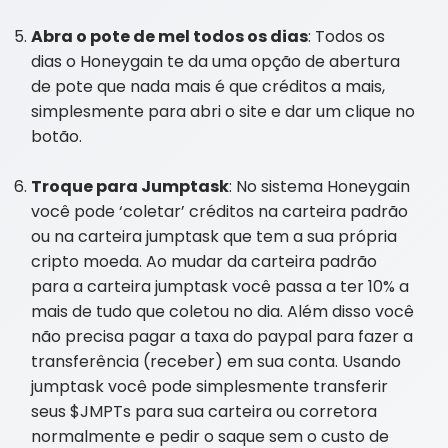
Abra o pote de mel todos os dias
: Todos os
dias o Honeygain te da uma opção de abertura
de pote que nada mais é que créditos a mais,
simplesmente para abri o site e dar um clique no
botão.
Troque para Jumptask
: No sistema Honeygain
você pode ‘coletar’ créditos na carteira padrão
ou na carteira jumptask que tem a sua própria
cripto moeda. Ao mudar da carteira padrão
para a carteira jumptask você passa a ter 10% a
mais de tudo que coletou no dia. Além disso você
não precisa pagar a taxa do paypal para fazer a
transferência (receber) em sua conta. Usando
jumptask você pode simplesmente transferir
seus $JMPTs para sua carteira ou corretora
normalmente e pedir o saque sem o custo de