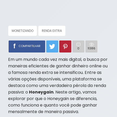
MONETIZANDO
RENDA EXTRA
f
COMPARTILHAR
0
11386
Em um mundo cada vez mais digital, a busca por
maneiras eficientes de ganhar dinheiro online ou
a famosa renda extra se intensificou. Entre as
várias opções disponíveis, uma plataforma se
destaca como uma verdadeira pérola da renda
passiva: o
Honeygain
. Neste artigo, vamos
explorar por que o Honeygain se diferencia,
como funciona e quanto você pode ganhar
mensalmente de maneira passiva.