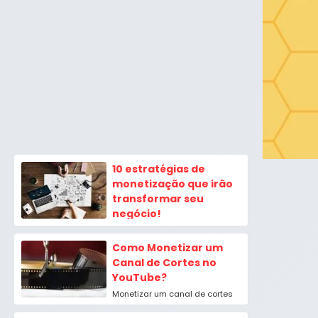
freelancer emergiu como uma...
10 estratégias de
monetização que irão
transformar seu
negócio!
Confira agora 10 estratégias
de monetização online que
Como Monetizar um
podem lhe ajudar e muito em
Canal de Cortes no
meio a essa...
YouTube?
Monetizar um canal de cortes
tem sido um desafio para