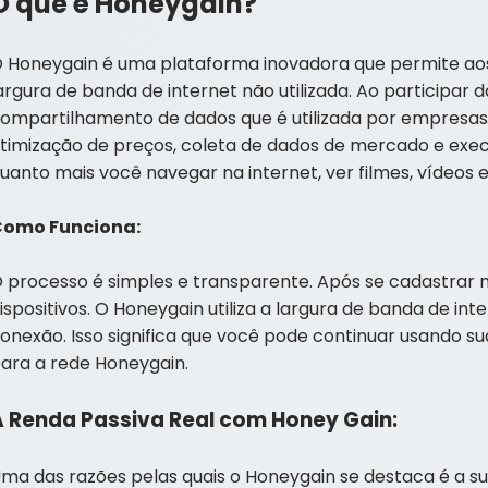
O que é Honeygain?
 Honeygain é uma plataforma inovadora que permite aos
argura de banda de internet não utilizada. Ao participar
ompartilhamento de dados que é utilizada por empresas 
timização de preços, coleta de dados de mercado e exe
uanto mais você navegar na internet, ver filmes, vídeos 
Como Funciona:
 processo é simples e transparente. Após se cadastrar n
ispositivos. O Honeygain utiliza a largura de banda de int
onexão. Isso significa que você pode continuar usando s
ara a rede Honeygain.
A Renda Passiva Real com Honey Gain:
ma das razões pelas quais o Honeygain se destaca é a s