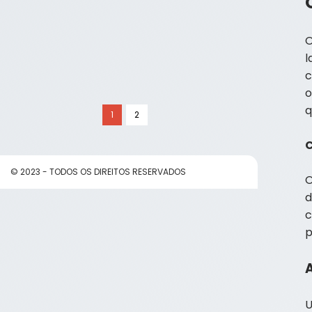
O
l
c
o
q
1
2
© 2023 - TODOS OS DIREITOS RESERVADOS
O
d
c
p
U