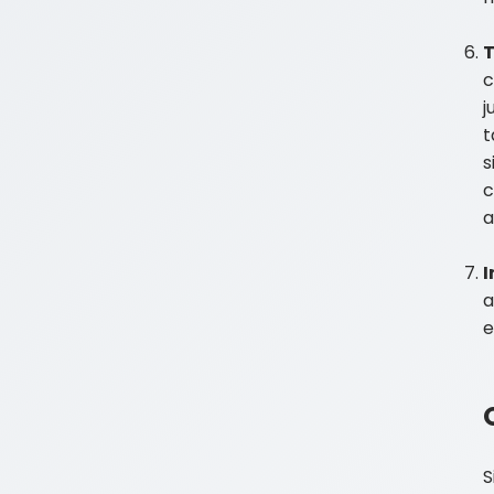
c
j
t
s
c
a
I
a
e
S