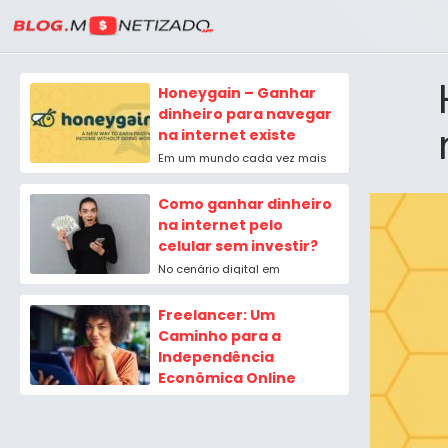
Honeygain – Ganhar
dinheiro para navegar
na internet existe
Em um mundo cada vez mais
digital, a busca por maneiras
eficientes de ganhar dinheiro
Como ganhar dinheiro
online ou...
na internet pelo
celular sem investir?
No cenário digital em
constante evolução, a
possibilidade de ganhar
Freelancer: Um
dinheiro usando apenas o seu
Caminho para a
celular sem...
Independência
Econômica Online
No mundo em constante
evolução do trabalho e das
oportunidades de carreira, o