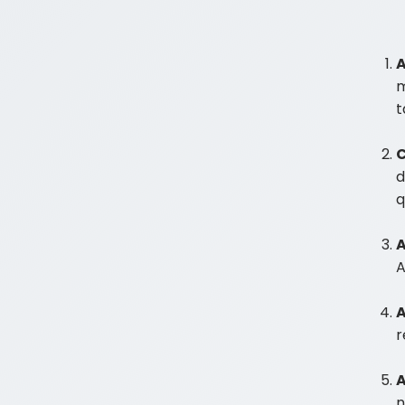
A
m
t
C
d
q
A
A
r
A
n