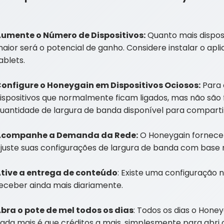
umente o Número de Dispositivos:
Quanto mais disposi
aior será o potencial de ganho. Considere instalar o a
ablets.
onfigure o Honeygain em Dispositivos Ociosos:
Para 
ispositivos que normalmente ficam ligados, mas não são 
uantidade de largura de banda disponível para comparti
Acompanhe a Demanda da Rede:
O Honeygain fornece 
juste suas configurações de largura de banda com base 
tive a entrega de conteúdo
: Existe uma configuração 
eceber ainda mais diariamente.
bra o pote de mel todos os dias
: Todos os dias o Hone
ada mais é que créditos a mais, simplesmente para abri o