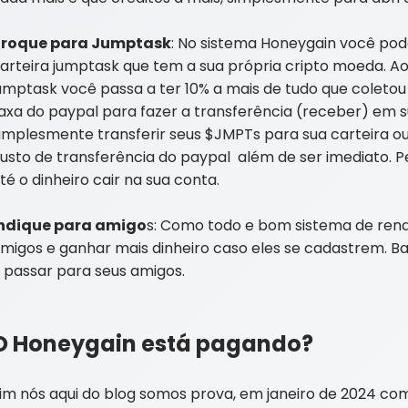
Troque para Jumptask
: No sistema Honeygain você pode
arteira jumptask que tem a sua própria cripto moeda. Ao
umptask você passa a ter 10% a mais de tudo que coletou
axa do paypal para fazer a transferência (receber) em
implesmente transferir seus $JMPTs para sua carteira o
usto de transferência do paypal além de ser imediato. Pe
té o dinheiro cair na sua conta.
ndique para amigo
s: Como todo e bom sistema de ren
migos e ganhar mais dinheiro caso eles se cadastrem. Bast
 passar para seus amigos.
O Honeygain está pagando?
im nós aqui do blog somos prova, em janeiro de 2024 