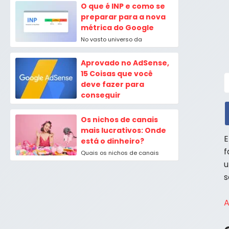
muitos, veja aqui algumas
O que é INP e como se
dicas de como...
preparar para a nova
métrica do Google
No vasto universo da
otimização de mecanismos de
busca (SEO), o Google está
Aprovado no AdSense,
constantemente refinando
15 Coisas que você
seus algoritmos...
deve fazer para
conseguir
Ser aprovado no adsense para
alguns pode ser uma
Os nichos de canais
dificuldade grande, mas
mais lucrativos: Onde
vamos listar agora alguuns
E
está o dinheiro?
requisitos...
f
Quais os nichos de canais
mais lucrativos que eu posso
u
estar entrando? Esta talvez
s
seja a principal...
A