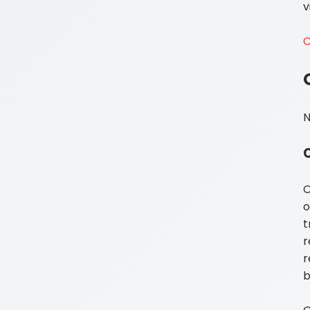
v
C
N
O
o
t
r
r
b