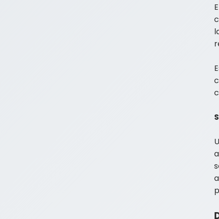
E
c
l
r
E
c
c
S
U
a
s
a
p