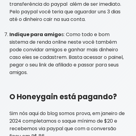
transferência do paypal além de ser imediato.
Pelo paypal você teria que aguardar uns 3 dias
até o dinheiro cair na sua conta.
Indique para amigo
s: Como todo e bom
sistema de renda online neste você também
pode convidar amigos e ganhar mais dinheiro
caso eles se cadastrem. Basta acessar o painel,
pegar o seu link de afiliado e passar para seus
amigos.
O Honeygain está pagando?
Sim nós aqui do blog somos prova, em janeiro de
2024 completamos o saque mínimo de $20 e
recebemos via paypal que com a conversão