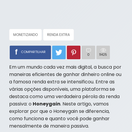
MONETIZANDO
RENDA EXTRA
f
COMPARTILHAR
0
11425
Em um mundo cada vez mais digital, a busca por
maneiras eficientes de ganhar dinheiro online ou
a famosa renda extra se intensificou. Entre as
várias opções disponíveis, uma plataforma se
destaca como uma verdadeira pérola da renda
passiva: o
Honeygain
. Neste artigo, vamos
explorar por que o Honeygain se diferencia,
como funciona e quanto você pode ganhar
mensalmente de maneira passiva.