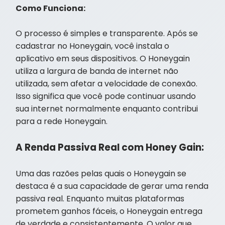
Como Funciona:
O processo é simples e transparente. Após se
cadastrar no Honeygain, você instala o
aplicativo em seus dispositivos. O Honeygain
utiliza a largura de banda de internet não
utilizada, sem afetar a velocidade de conexão.
Isso significa que você pode continuar usando
sua internet normalmente enquanto contribui
para a rede Honeygain.
A Renda Passiva Real com Honey Gain:
Uma das razões pelas quais o Honeygain se
destaca é a sua capacidade de gerar uma renda
passiva real. Enquanto muitas plataformas
prometem ganhos fáceis, o Honeygain entrega
de verdade e consistentemente. O valor que