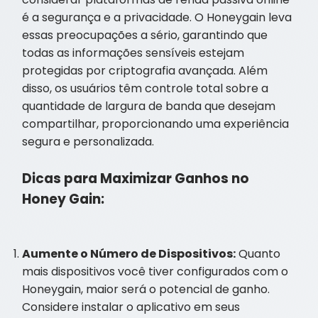
é a segurança e a privacidade. O Honeygain leva
essas preocupações a sério, garantindo que
todas as informações sensíveis estejam
protegidas por criptografia avançada. Além
disso, os usuários têm controle total sobre a
quantidade de largura de banda que desejam
compartilhar, proporcionando uma experiência
segura e personalizada.
Dicas para Maximizar Ganhos no
Honey Gain:
Aumente o Número de Dispositivos:
Quanto
mais dispositivos você tiver configurados com o
Honeygain, maior será o potencial de ganho.
Considere instalar o aplicativo em seus