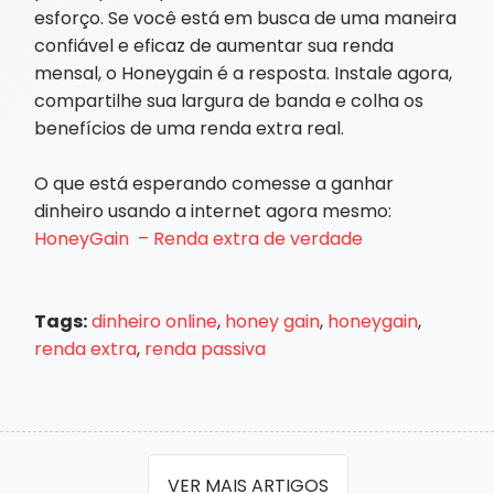
esforço. Se você está em busca de uma maneira
confiável e eficaz de aumentar sua renda
mensal, o Honeygain é a resposta. Instale agora,
compartilhe sua largura de banda e colha os
benefícios de uma renda extra real.
O que está esperando comesse a ganhar
dinheiro usando a internet agora mesmo:
HoneyGain – Renda extra de verdade
Tags:
dinheiro online
,
honey gain
,
honeygain
,
renda extra
,
renda passiva
VER MAIS ARTIGOS