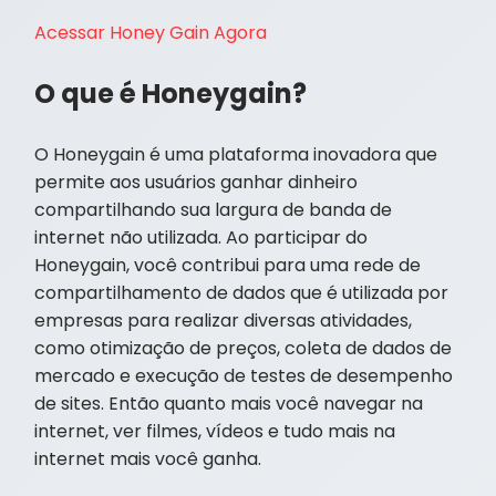
Acessar Honey Gain Agora
O que é Honeygain?
O Honeygain é uma plataforma inovadora que
permite aos usuários ganhar dinheiro
compartilhando sua largura de banda de
internet não utilizada. Ao participar do
Honeygain, você contribui para uma rede de
compartilhamento de dados que é utilizada por
empresas para realizar diversas atividades,
como otimização de preços, coleta de dados de
mercado e execução de testes de desempenho
de sites. Então quanto mais você navegar na
internet, ver filmes, vídeos e tudo mais na
internet mais você ganha.