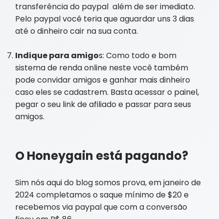
transferência do paypal além de ser imediato.
Pelo paypal você teria que aguardar uns 3 dias
até o dinheiro cair na sua conta.
Indique para amigo
s: Como todo e bom
sistema de renda online neste você também
pode convidar amigos e ganhar mais dinheiro
caso eles se cadastrem. Basta acessar o painel,
pegar o seu link de afiliado e passar para seus
amigos.
O Honeygain está pagando?
Sim nós aqui do blog somos prova, em janeiro de
2024 completamos o saque mínimo de $20 e
recebemos via paypal que com a conversão