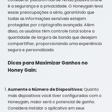
é a segurança e a privacidade. O Honeygain leva
essas preocupações a sério, garantindo que
todas as informações sensíveis estejam
protegidas por criptografia avançada. Além
disso, os usuários têm controle total sobre a
quantidade de largura de banda que desejam
compartilhar, proporcionando uma experiência
segura e personalizada.
Dicas para Maximizar Ganhos no
Honey Gain:
Aumente o Número de Dispositivos:
Quanto
mais dispositivos você tiver configurados com o
Honeygain, maior será o potencial de ganho.
Considere instalar o aplicativo em seus