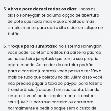
Abra o pote de mel todos os dias
: Todos os
dias o Honeygain te da uma opção de abertura
de pote que nada mais é que créditos a mais,
simplesmente para abri o site e dar um clique no
botão.
Troque para Jumptask
: No sistema Honeygain
você pode ‘coletar’ créditos na carteira padrão
ou na carteira jumptask que tem a sua própria
cripto moeda. Ao mudar da carteira padrão
para a carteira jumptask você passa a ter 10% a
mais de tudo que coletou no dia. Além disso você
não precisa pagar a taxa do paypal para fazer a
transferência (receber) em sua conta. Usando
jumptask você pode simplesmente transferir
seus $JMPTs para sua carteira ou corretora
normalmente e pedir o saque sem o custo de