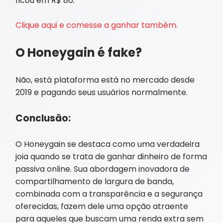
ficou em R$ 86.
Clique aqui e comesse a ganhar também.
O Honeygain é fake?
Não, está plataforma está no mercado desde
2019 e pagando seus usuários normalmente.
Conclusão:
O Honeygain se destaca como uma verdadeira
joia quando se trata de ganhar dinheiro de forma
passiva online. Sua abordagem inovadora de
compartilhamento de largura de banda,
combinada com a transparência e a segurança
oferecidas, fazem dele uma opção atraente
para aqueles que buscam uma renda extra sem