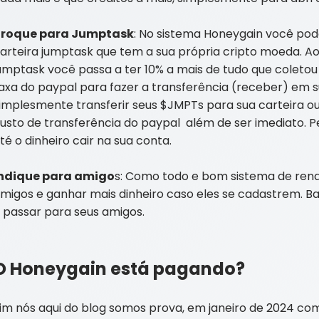
Troque para Jumptask
: No sistema Honeygain você pode
arteira jumptask que tem a sua própria cripto moeda. Ao
umptask você passa a ter 10% a mais de tudo que coletou
axa do paypal para fazer a transferência (receber) em
implesmente transferir seus $JMPTs para sua carteira o
usto de transferência do paypal além de ser imediato. Pe
té o dinheiro cair na sua conta.
ndique para amigo
s: Como todo e bom sistema de ren
migos e ganhar mais dinheiro caso eles se cadastrem. Bast
 passar para seus amigos.
O Honeygain está pagando?
im nós aqui do blog somos prova, em janeiro de 2024 