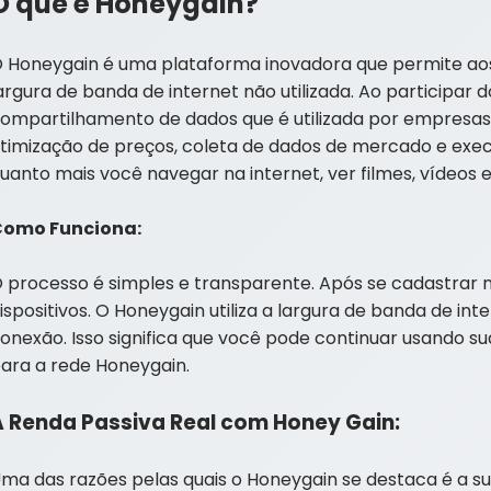
O que é Honeygain?
 Honeygain é uma plataforma inovadora que permite aos
argura de banda de internet não utilizada. Ao participar
ompartilhamento de dados que é utilizada por empresas 
timização de preços, coleta de dados de mercado e exe
uanto mais você navegar na internet, ver filmes, vídeos 
Como Funciona:
 processo é simples e transparente. Após se cadastrar n
ispositivos. O Honeygain utiliza a largura de banda de int
onexão. Isso significa que você pode continuar usando s
ara a rede Honeygain.
A Renda Passiva Real com Honey Gain:
ma das razões pelas quais o Honeygain se destaca é a s