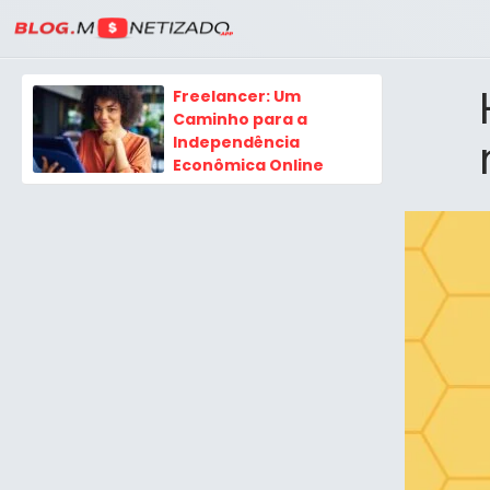
Freelancer: Um
Caminho para a
Independência
Econômica Online
No mundo em constante
evolução do trabalho e das
oportunidades de carreira, o
freelancer emergiu como uma...