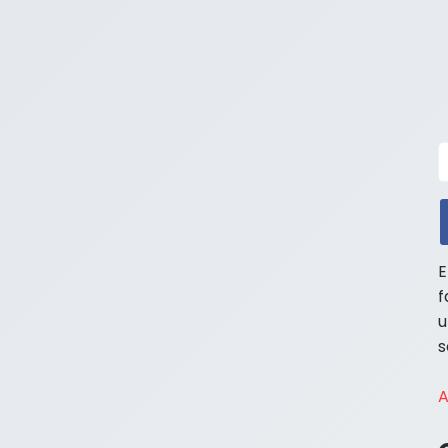
E
f
u
s
A