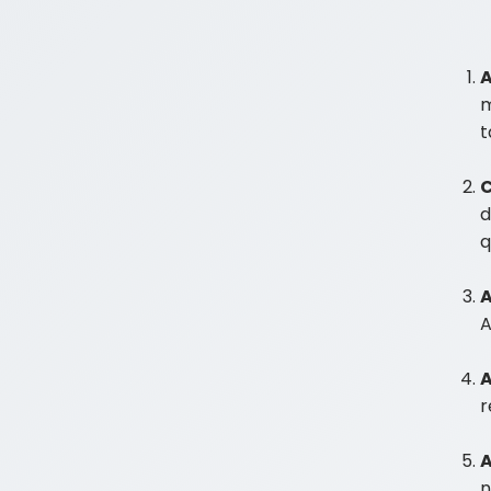
A
m
t
C
d
q
A
A
r
A
n