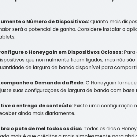
umente o Número de Dispositivos:
Quanto mais disposi
aior será o potencial de ganho. Considere instalar o a
ablets.
onfigure o Honeygain em Dispositivos Ociosos:
Para 
ispositivos que normalmente ficam ligados, mas não são 
uantidade de largura de banda disponível para comparti
Acompanhe a Demanda da Rede:
O Honeygain fornece 
juste suas configurações de largura de banda com base 
tive a entrega de conteúdo
: Existe uma configuração 
eceber ainda mais diariamente.
bra o pote de mel todos os dias
: Todos os dias o Hone
ada mais é que créditos a mais, simplesmente para abri o