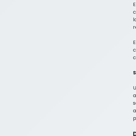
E
c
l
r
E
c
c
S
U
a
s
a
p