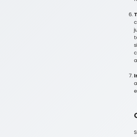
c
j
t
s
c
a
I
a
e
S