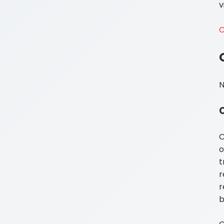
v
C
N
O
o
t
r
r
b