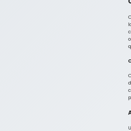
O
l
c
o
q
O
d
c
p
U