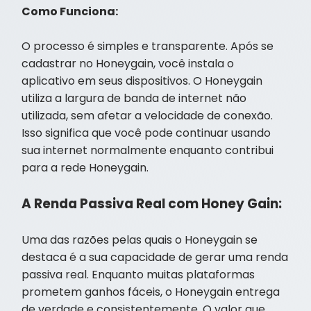
Como Funciona:
O processo é simples e transparente. Após se
cadastrar no Honeygain, você instala o
aplicativo em seus dispositivos. O Honeygain
utiliza a largura de banda de internet não
utilizada, sem afetar a velocidade de conexão.
Isso significa que você pode continuar usando
sua internet normalmente enquanto contribui
para a rede Honeygain.
A Renda Passiva Real com Honey Gain:
Uma das razões pelas quais o Honeygain se
destaca é a sua capacidade de gerar uma renda
passiva real. Enquanto muitas plataformas
prometem ganhos fáceis, o Honeygain entrega
de verdade e consistentemente. O valor que