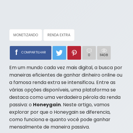
MONETIZANDO
RENDA EXTRA
f
COMPARTILHAR
0
11408
Em um mundo cada vez mais digital, a busca por
maneiras eficientes de ganhar dinheiro online ou
a famosa renda extra se intensificou. Entre as
várias opções disponíveis, uma plataforma se
destaca como uma verdadeira pérola da renda
passiva: o
Honeygain
. Neste artigo, vamos
explorar por que o Honeygain se diferencia,
como funciona e quanto você pode ganhar
mensalmente de maneira passiva.