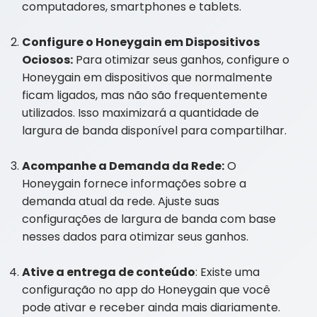
computadores, smartphones e tablets.
Configure o Honeygain em Dispositivos
Ociosos:
Para otimizar seus ganhos, configure o
Honeygain em dispositivos que normalmente
ficam ligados, mas não são frequentemente
utilizados. Isso maximizará a quantidade de
largura de banda disponível para compartilhar.
Acompanhe a Demanda da Rede:
O
Honeygain fornece informações sobre a
demanda atual da rede. Ajuste suas
configurações de largura de banda com base
nesses dados para otimizar seus ganhos.
Ative a entrega de conteúdo
: Existe uma
configuração no app do Honeygain que você
pode ativar e receber ainda mais diariamente.