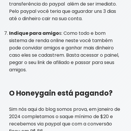
transferência do paypal além de ser imediato.
Pelo paypal você teria que aguardar uns 3 dias
até o dinheiro cair na sua conta.
Indique para amigo
s: Como todo e bom
sistema de renda online neste você também
pode convidar amigos e ganhar mais dinheiro
caso eles se cadastrem. Basta acessar o painel,
pegar o seu link de afiliado e passar para seus
amigos.
O Honeygain está pagando?
Sim nós aqui do blog somos prova, em janeiro de
2024 completamos o saque mínimo de $20 e
recebemos via paypal que com a conversão