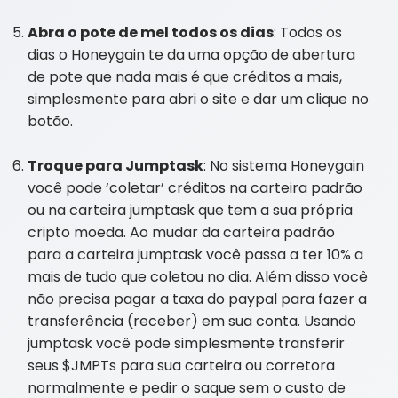
Abra o pote de mel todos os dias
: Todos os
dias o Honeygain te da uma opção de abertura
de pote que nada mais é que créditos a mais,
simplesmente para abri o site e dar um clique no
botão.
Troque para Jumptask
: No sistema Honeygain
você pode ‘coletar’ créditos na carteira padrão
ou na carteira jumptask que tem a sua própria
cripto moeda. Ao mudar da carteira padrão
para a carteira jumptask você passa a ter 10% a
mais de tudo que coletou no dia. Além disso você
não precisa pagar a taxa do paypal para fazer a
transferência (receber) em sua conta. Usando
jumptask você pode simplesmente transferir
seus $JMPTs para sua carteira ou corretora
normalmente e pedir o saque sem o custo de